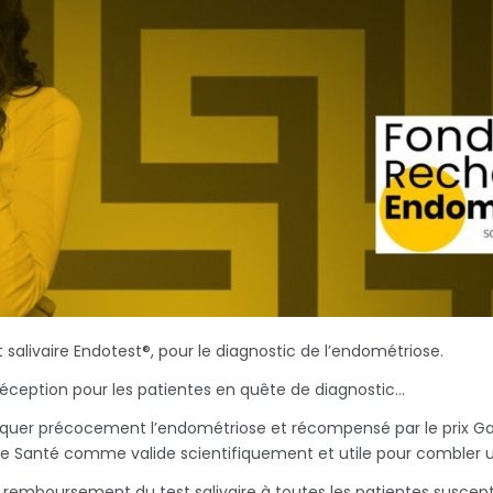
 salivaire Endotest®, pour le diagnostic de l’endométriose.
éception pour les patientes en quête de diagnostic…
tiquer précocement l’endométriose et récompensé par le prix Gali
de Santé comme valide scientifiquement et utile pour combler un
e remboursement du test salivaire à toutes les patientes suscept