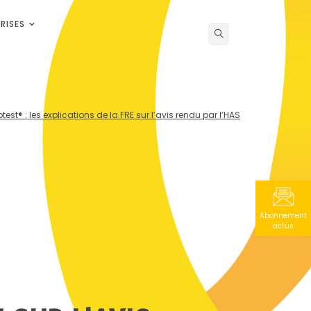
RISES
test® : les explications de la FRE sur l’avis rendu par l’HAS
Abonnement
actus