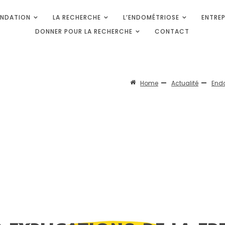
ONDATION
LA RECHERCHE
L’ENDOMÉTRIOSE
ENTREP
UR L'ENDOMÉTRIOSE
 Médicale
DONNER POUR LA RECHERCHE
CONTACT
Home
Actualité
Endo