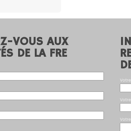
EZ-VOUS AUX
I
ÉS DE LA FRE
R
D
Votre
Votr
Votr