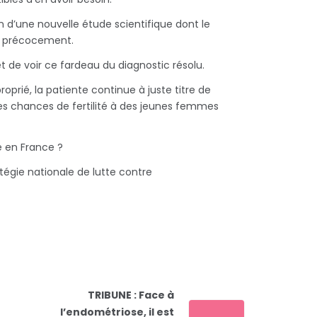
ion d’une nouvelle étude scientifique dont le
die précocement.
et de voir ce fardeau du diagnostic résolu.
prié, la patiente continue à juste titre de
es chances de fertilité à des jeunes femmes
e en France ?
tégie nationale de lutte contre
TRIBUNE : Face à
l’endométriose, il est