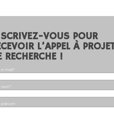
NSCRIVEZ-VOUS POUR
ECEVOIR L’APPEL À PROJE
E RECHERCHE !
 e-mail*
e nom*
e prénom