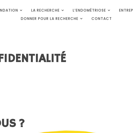
ONDATION
LA RECHERCHE
L’ENDOMÉTRIOSE
ENTREP
UR L'ENDOMÉTRIOSE
 Médicale
DONNER POUR LA RECHERCHE
CONTACT
IDENTIALITÉ
US ?