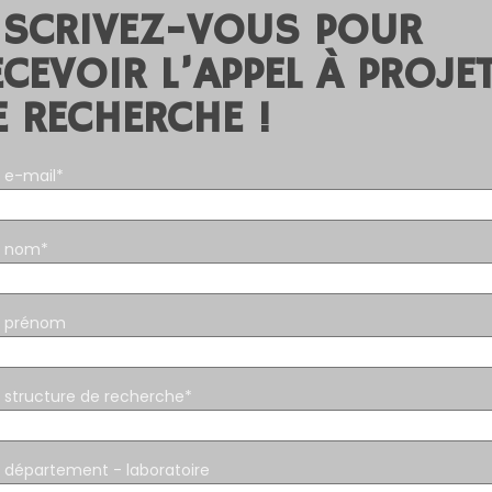
NSCRIVEZ-VOUS POUR
ECEVOIR L’APPEL À PROJE
E RECHERCHE !
 e-mail*
e nom*
e prénom
 structure de recherche*
 département - laboratoire