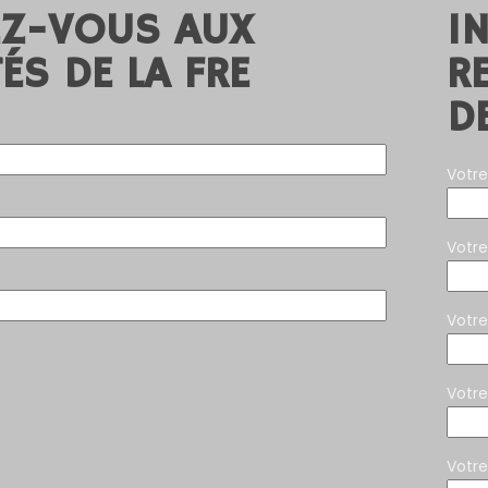
EZ-VOUS AUX
I
ÉS DE LA FRE
R
D
Votre
Votr
Votr
Votre
Votre