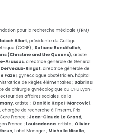
Fondation pour la recherche médicale (FRM)
laisch Allart
, présidente du Collège
éthique (CCNE) ;
Sofiane Bendifallah
,
ris (Christine and the Queens)
, artiste
e-Arassus
, directrice générale de General
e Derveaux-Ringot
, directrice générale de
e Fazel
, gynécologue obstétricien, hôpital
nistratrice de Règles élémentaires ;
Sabrina
ice de chirurgie gynécologique au CHU Lyon-
irecteur des affaires sociales, de la
Imany
, artiste ;
Danièle Kapel-Marcovici
,
, chargée de recherche à l’Inserm, Prix
hCare France ;
Jean-Claude Le Grand
,
agen France ;
Louisadonna
, artiste ;
Olivier
tbrun
, Label Manager ;
Michelle Nisolle
,