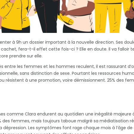
résenter à 9h un dossier important à la nouvelle direction. Ses 
het, fera-t-il effet cette fois-ci ? Elle en doute. Il va falloir t
core prendre sur elle.
lités entre les femmes et les hommes reculent, il est rassurant 
ssionnelle, sans distinction de sexe. Pourtant les ressources hu
, ou résistent à une promotion, voire démissionnent. 25% des f
mmes comme Clara endurent au quotidien une inégalité majeure 
 des femmes, mais toujours taboue malgré sa médiatisation réc
dépression. Les symptômes font rage chaque mois à l’âge de cons