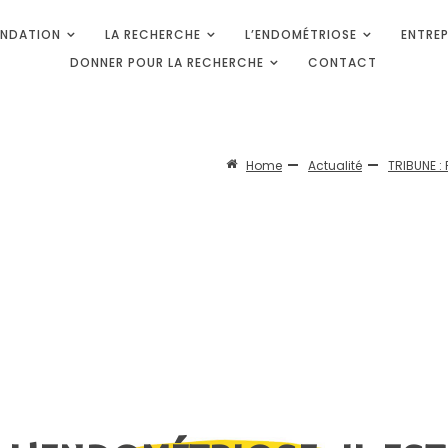
ONDATION
LA RECHERCHE
L’ENDOMÉTRIOSE
ENTREP
UR L'ENDOMÉTRIOSE
 Médicale
DONNER POUR LA RECHERCHE
CONTACT
Home
Actualité
TRIBUNE : 