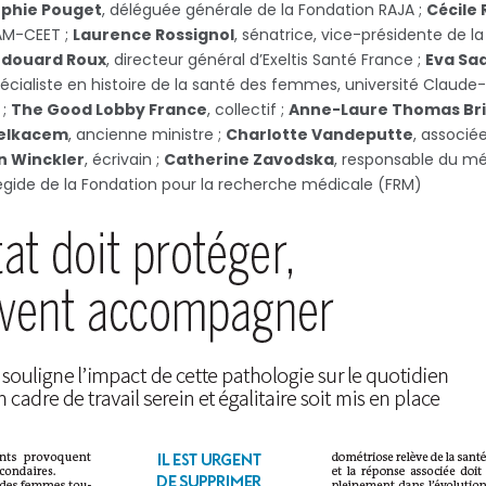
phie Pouget
, déléguée générale de la Fondation RAJA ;
Cécile 
NAM-CEET ;
Laurence Rossignol
, sénatrice, vice-présidente de 
Edouard Roux
, directeur général d’Exeltis Santé France ;
Eva Sa
cialiste en histoire de la santé des femmes, université Claude-B
 ;
The Good Lobby France
, collectif ;
Anne-Laure Thomas Br
Belkacem
, ancienne ministre ;
Charlotte Vandeputte
, associ
n Winckler
, écrivain ;
Catherine Zavodska
, responsable du mé
’égide de la Fondation pour la recherche médicale (FRM)