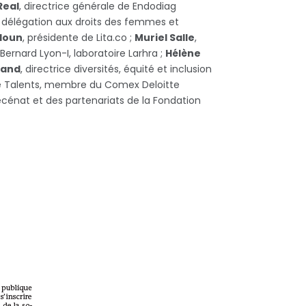
Real
, directrice générale de Endodiag
la délégation aux droits des femmes et
doun
, présidente de Lita.co ;
Muriel Salle
,
ernard Lyon-I, laboratoire Larhra ;
Hélène
iand
, directrice diversités, équité et inclusion
ée Talents, membre du Comex Deloitte
cénat et des partenariats de la Fondation