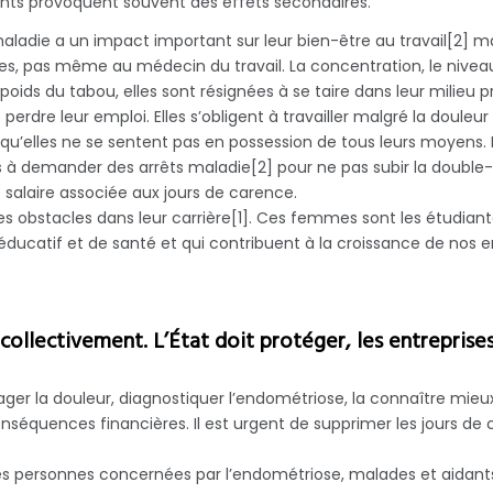
ments provoquent souvent des effets secondaires.
aladie a un impact important sur leur bien-être au travail[2] ma
, pas même au médecin du travail. La concentration, le niveau d
 poids du tabou, elles sont résignées à se taire dans leur milieu p
perdre leur emploi. Elles s’obligent à travailler malgré la douleur 
 qu’elles ne se sentent pas en possession de tous leurs moyens. 
s à demander des arrêts maladie[2] pour ne pas subir la double-pe
salaire associée aux jours de carence.
 obstacles dans leur carrière[1]. Ces femmes sont les étudiantes
ucatif et de santé et qui contribuent à la croissance de nos en
ir collectivement. L’État doit protéger, les entrepri
ger la douleur, diagnostiquer l’endométriose, la connaître mieux e
séquences financières. Il est urgent de supprimer les jours de c
 des personnes concernées par l’endométriose, malades et aidant