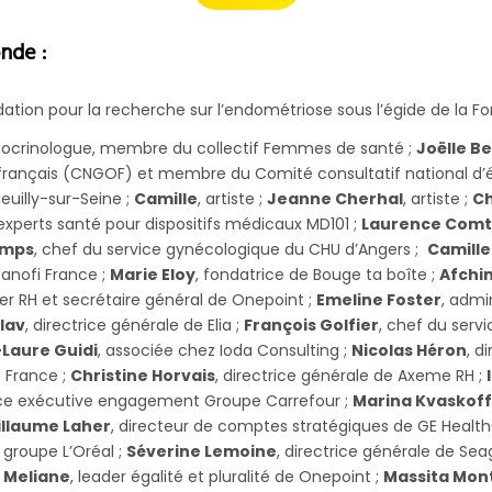
nde :
ndation pour la recherche sur l’endométriose sous l’égide de la 
ocrinologue, membre du collectif Femmes de santé ;
Joëlle Be
 français (CNGOF) et membre du Comité consultatif national d’
euilly-sur-Seine ;
Camille
, artiste ;
Jeanne Cherhal
, artiste ;
Ch
’experts santé pour dispositifs médicaux MD101 ;
Laurence Comt
amps
, chef du service gynécologique du CHU d’Angers ;
Camill
Sanofi France ;
Marie Eloy
, fondatrice de Bouge ta boîte ;
Afchin
ner RH et secrétaire général de Onepoint ;
Emeline Foster
, admi
lav
, directrice générale de Elia ;
François Golfier
, chef du serv
Laure Guidi
, associée chez Ioda Consulting ;
Nicolas Héron
, d
 France ;
Christine Horvais
, directrice générale de Axeme RH ;
rice exécutive engagement Groupe Carrefour ;
Marina Kvaskoff
illaume Laher
, directeur de comptes stratégiques de GE Healt
 groupe L’Oréal ;
Séverine Lemoine
, directrice générale de Se
 Meliane
, leader égalité et pluralité de Onepoint ;
Massita Mon