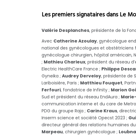
Les premiers signataires dans Le Mo
Valérie Desplanches
, présidente de la Fo
Avec
Catherine Azoulay
, gynécologue end
national des gynécologues et obstétriciens
gynécologue chirurgien, hôpital américain, N
;
Mathieu Charleux
, président du réseau d
Electric HealthCare France ;
Philippe Desc
Gyneika ;
Audrey Derveloy
, présidente de 
Lariboisière, Paris ;
Matthieu Fouquet
, Part
Ferfouri
, fondatrice de Infinity ;
Marion Goi
Sud et président du réseau EndAura ;
Marie-
communication interne et du care de Metro
PDG du groupe Raja ;
Carine Kraus
, direct
Inserm science et société Opecst 2023 ;
Gu
directeur général des relations humaines du
Marpeau
, chirurgien gynécologue ;
Loubna