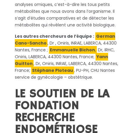
analyses omiques, c’est-à-dire les tous petits
métabolites que nous avons dans l’organisme. Il
s’agit d’études comparatives et de détecter les
métabolites qui révèlent une activité biologique.
Les autres chercheurs de l’équipe :
German
Cano-Sancho
, Dr , Oniris, INRAE, LABERCA, 44300
Nantes, France ;
Emmanuelle Bichon
,
Dr, IRHC,
Oniris, LABERCA, 44300 Nantes, France;
Yann
Guitton
, Dr, Oniris, INRAE, LABERCA, 44300 Nantes,
France;
Stéphane Ploteau
, PU-PH, CHU Nantes
service de gynécologie – obstétrique.
LE SOUTIEN DE LA
FONDATION
RECHERCHE
ENDOMÉTRIOSE